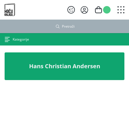
Hoću knjigu crni logo
Pretraži
Kategorije
Hans Christian Andersen