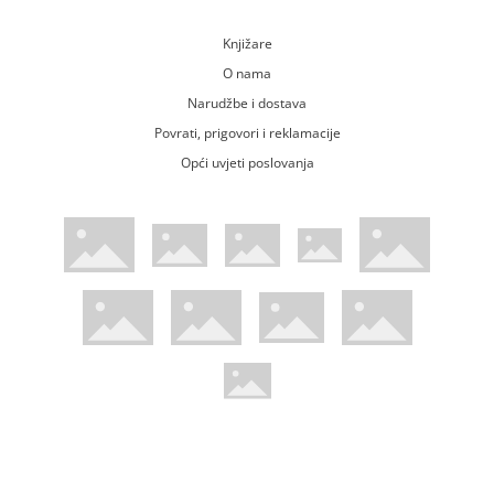
Knjižare
O nama
Narudžbe i dostava
Povrati, prigovori i reklamacije
Opći uvjeti poslovanja
WsPay web stranica
Visa web stranica
Maestro web stranica
Mastercard web stranica
American Express web stranica
Diners web stranica
Trustwave certificirano
Pci Dss certificirano
Mastercard sigurnosni kod web strani
Verified by Visa web stranica
Hoću Knjigu Facebook profil
Hoću knjigu Instagram profil
Hoću knjigu Youtube profil
Hoću knjigu TikTok profil