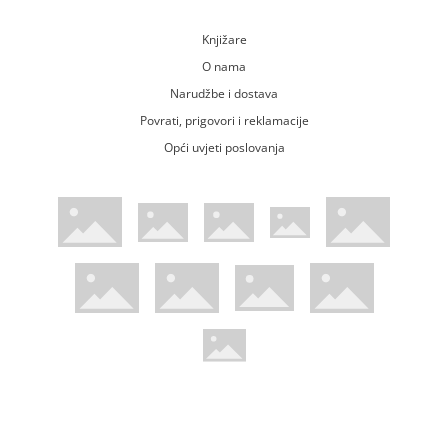
Knjižare
O nama
Narudžbe i dostava
Povrati, prigovori i reklamacije
Opći uvjeti poslovanja
WsPay web stranica
Visa web stranica
Maestro web stranica
Mastercard web stranica
American Express web stranica
Diners web stranica
Trustwave certificirano
Pci Dss certificirano
Mastercard sigurnosni kod web strani
Verified by Visa web stranica
Hoću Knjigu Facebook profil
Hoću knjigu Instagram profil
Hoću knjigu Youtube profil
Hoću knjigu TikTok profil