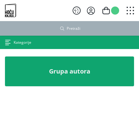
Hoću knjigu crni logo
Pretraži
Kategorije
Grupa autora