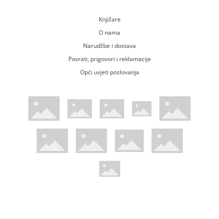
Knjižare
O nama
Narudžbe i dostava
Povrati, prigovori i reklamacije
Opći uvjeti poslovanja
WsPay web stranica
Visa web stranica
Maestro web stranica
Mastercard web stranica
American Express web stranica
Diners web stranica
Trustwave certificirano
Pci Dss certificirano
Mastercard sigurnosni kod web strani
Verified by Visa web stranica
Hoću Knjigu Facebook profil
Hoću knjigu Instagram profil
Hoću knjigu Youtube profil
Hoću knjigu TikTok profil