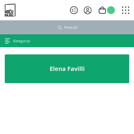
Hoću knjigu crni logo
Pretraži
Kategorije
Elena Favilli