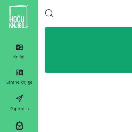
Hoću knjigu bijeli logo
Knjige
Strane knjige
Papirnica