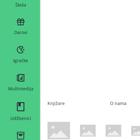
Škola
Darovi
Igračke
Multimedija
Knjižare
O nama
Udžbenici
WsPay web stranica
Maestro web stranica
Mastercard web 
Amer