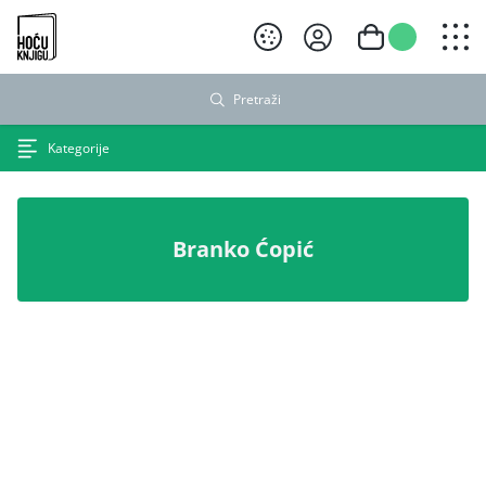
Hoću knjigu crni logo
Pretraži
Kategorije
Branko Ćopić