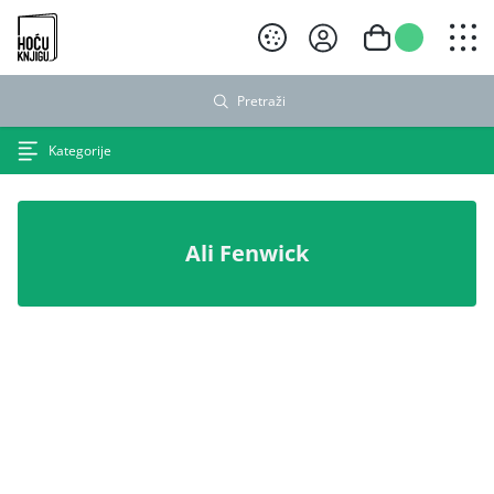
Hoću knjigu crni logo
Pretraži
Kategorije
Ali Fenwick