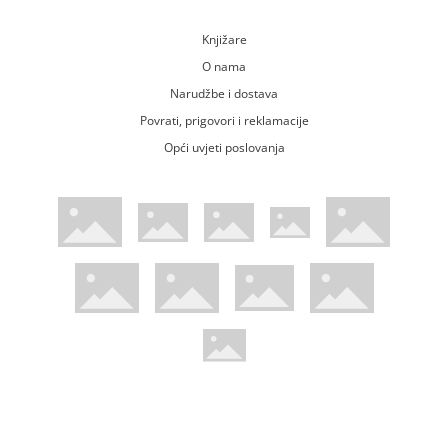
Knjižare
O nama
Narudžbe i dostava
Povrati, prigovori i reklamacije
Opći uvjeti poslovanja
WsPay web stranica
Visa web stranica
Maestro web stranica
Mastercard web stranica
American Express web stranica
Diners web stranica
Trustwave certificirano
Pci Dss certificirano
Mastercard sigurnosni kod web strani
Verified by Visa web stranica
Hoću Knjigu Facebook profil
Hoću knjigu Instagram profil
Hoću knjigu Youtube profil
Hoću knjigu TikTok profil