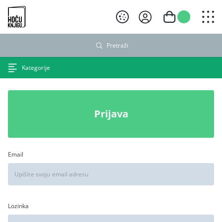
Hoću knjigu crni logo
Pretraži
Kategorije
Prijava
Email
Lozinka