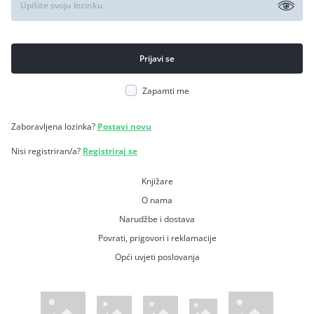
Zapamti me
Zaboravljena lozinka?
Postavi novu
Nisi registriran/a?
Registriraj se
Knjižare
O nama
Narudžbe i dostava
Povrati, prigovori i reklamacije
Opći uvjeti poslovanja
WsPay web stranica
Visa web stranica
Maestro web stranica
Mastercard web stranica
American Express web stranica