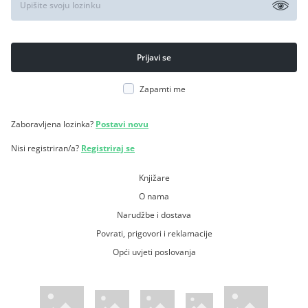
Zapamti me
Zaboravljena lozinka?
Postavi novu
Nisi registriran/a?
Registriraj se
Knjižare
O nama
Narudžbe i dostava
Povrati, prigovori i reklamacije
Opći uvjeti poslovanja
WsPay web stranica
Visa web stranica
Maestro web stranica
Mastercard web stranica
American Express web stranica