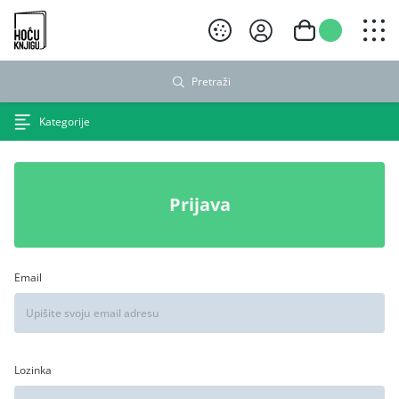
Hoću knjigu crni logo
Pretraži
Kategorije
Prijava
Email
Lozinka