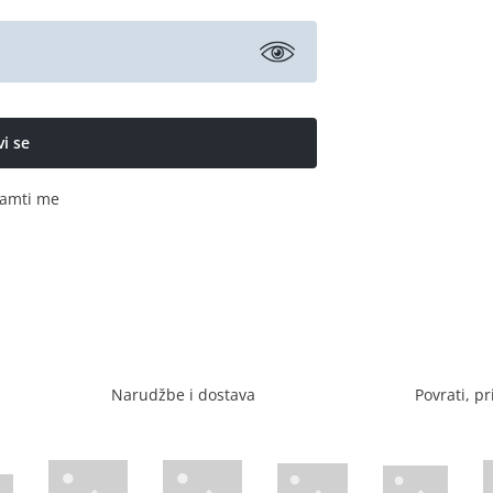
amti me
Narudžbe i dostava
Povrati, pr
Visa web stranica
Diners web stranica
P
Trustwave certificirano
Mastercard sig
stranica
ican Express web stranica