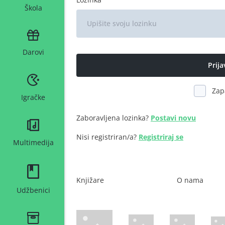
Škola
Darovi
Zap
Igračke
Zaboravljena lozinka?
Postavi novu
Nisi registriran/a?
Registriraj se
Multimedija
Knjižare
O nama
Udžbenici
WsPay web stranica
Maestro web stranica
Mastercard web 
Amer