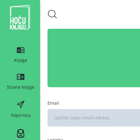
Hoću knjigu bijeli logo
Knjige
Strane knjige
Email
Papirnica
Lozinka