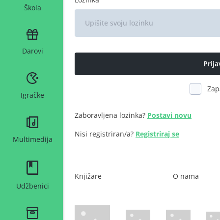
Škola
Darovi
Zap
Igračke
Zaboravljena lozinka?
Postavi novu
Nisi registriran/a?
Registriraj se
Multimedija
Knjižare
O nama
Udžbenici
WsPay web stranica
Maestro web stranica
Mastercard web 
Amer