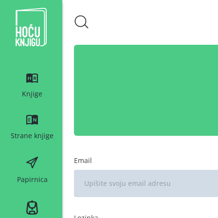
Hoću knjigu bijeli logo
Knjige
Strane knjige
Email
Papirnica
Lozinka