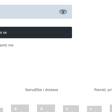
amti me
Narudžbe i dostava
Povrati, pr
Visa web stranica
Diners web stranica
P
Trustwave certificirano
Mastercard sig
stranica
ican Express web stranica