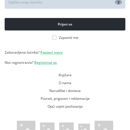
Zapamti me
Zaboravljena lozinka?
Postavi novu
Nisi registriran/a?
Registriraj se
Knjižare
O nama
Narudžbe i dostava
Povrati, prigovori i reklamacije
Opći uvjeti poslovanja
WsPay web stranica
Visa web stranica
Maestro web stranica
Mastercard web stranica
American Express web stranica