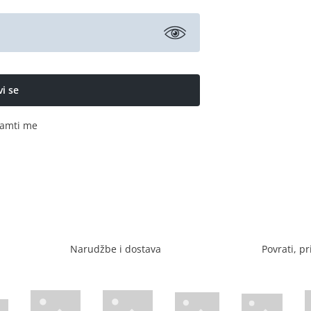
amti me
Narudžbe i dostava
Povrati, pr
Visa web stranica
Diners web stranica
P
Trustwave certificirano
Mastercard sig
stranica
ican Express web stranica