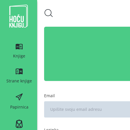
Hoću knjigu bijeli logo
Knjige
Strane knjige
Email
Papirnica
Lozinka