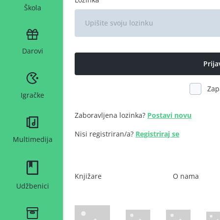
Škola
Darovi
Zap
Igračke
Zaboravljena lozinka?
Postavi novu
Nisi registriran/a?
Registriraj se
Multimedija
Knjižare
O nama
Udžbenici
WsPay web stranica
Maestro web stranica
Mastercard web 
Amer