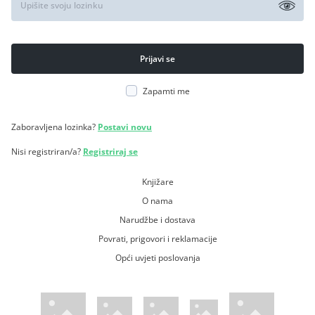
Zapamti me
Zaboravljena lozinka?
Postavi novu
Nisi registriran/a?
Registriraj se
Knjižare
O nama
Narudžbe i dostava
Povrati, prigovori i reklamacije
Opći uvjeti poslovanja
WsPay web stranica
Visa web stranica
Maestro web stranica
Mastercard web stranica
American Express web stranica