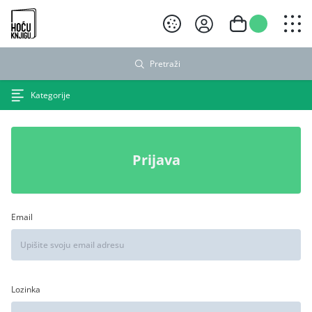
Hoću knjigu crni logo
Pretraži
Kategorije
Prijava
Email
Lozinka