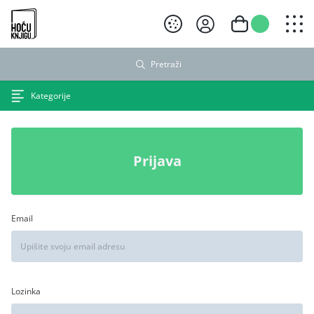
Hoću knjigu crni logo
Pretraži
Kategorije
Prijava
Email
Lozinka