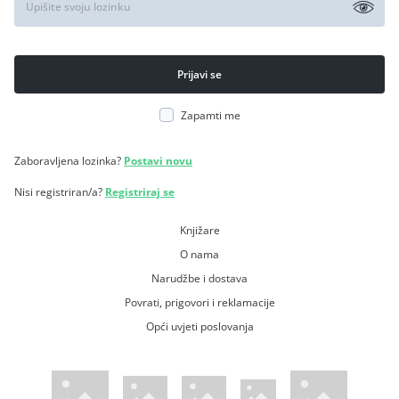
Zapamti me
Zaboravljena lozinka?
Postavi novu
Nisi registriran/a?
Registriraj se
Knjižare
O nama
Narudžbe i dostava
Povrati, prigovori i reklamacije
Opći uvjeti poslovanja
WsPay web stranica
Visa web stranica
Maestro web stranica
Mastercard web stranica
American Express web stranica