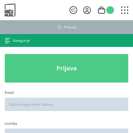
Hoću knjigu crni logo
Pretraži
Kategorije
Prijava
Email
Lozinka