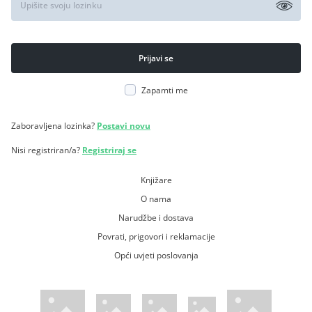
Zapamti me
Zaboravljena lozinka?
Postavi novu
Nisi registriran/a?
Registriraj se
Knjižare
O nama
Narudžbe i dostava
Povrati, prigovori i reklamacije
Opći uvjeti poslovanja
WsPay web stranica
Visa web stranica
Maestro web stranica
Mastercard web stranica
American Express web stranica