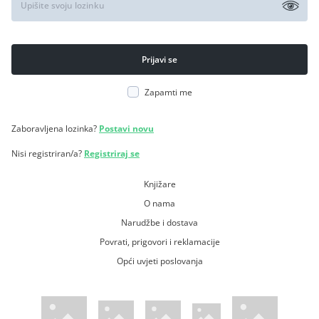
Zapamti me
Zaboravljena lozinka?
Postavi novu
Nisi registriran/a?
Registriraj se
Knjižare
O nama
Narudžbe i dostava
Povrati, prigovori i reklamacije
Opći uvjeti poslovanja
WsPay web stranica
Visa web stranica
Maestro web stranica
Mastercard web stranica
American Express web stranica