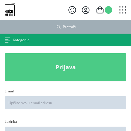
Hoću knjigu crni logo
Pretraži
Kategorije
Prijava
Email
Lozinka