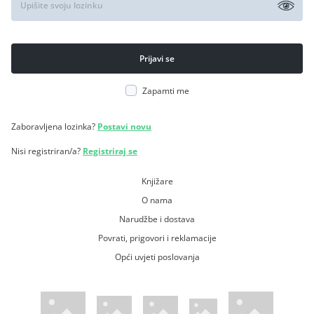
Zapamti me
Zaboravljena lozinka?
Postavi novu
Nisi registriran/a?
Registriraj se
Knjižare
O nama
Narudžbe i dostava
Povrati, prigovori i reklamacije
Opći uvjeti poslovanja
WsPay web stranica
Visa web stranica
Maestro web stranica
Mastercard web stranica
American Express web stranica