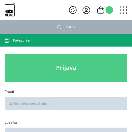
Hoću knjigu crni logo
Pretraži
Kategorije
Prijava
Email
Lozinka