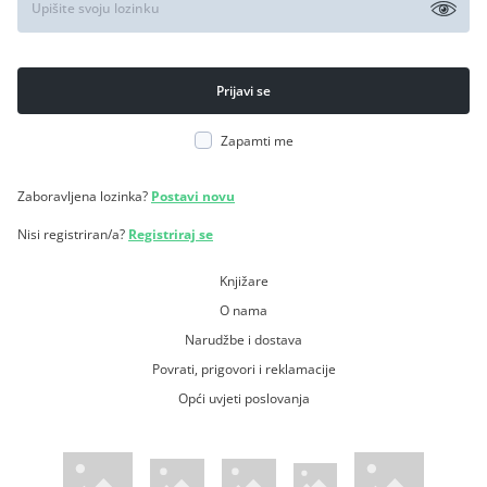
Zapamti me
Zaboravljena lozinka?
Postavi novu
Nisi registriran/a?
Registriraj se
Knjižare
O nama
Narudžbe i dostava
Povrati, prigovori i reklamacije
Opći uvjeti poslovanja
WsPay web stranica
Visa web stranica
Maestro web stranica
Mastercard web stranica
American Express web stranica