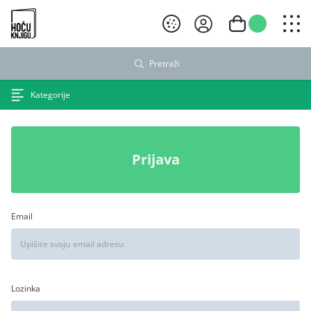
Hoću knjigu crni logo
Pretraži
Kategorije
Prijava
Email
Lozinka