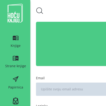
Hoću knjigu bijeli logo
Knjige
Strane knjige
Email
Papirnica
Lozinka