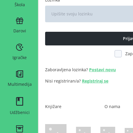
Škola
Darovi
Zap
Igračke
Zaboravljena lozinka?
Postavi novu
Nisi registriran/a?
Registriraj se
Multimedija
Knjižare
O nama
Udžbenici
WsPay web stranica
Maestro web stranica
Mastercard web 
Amer