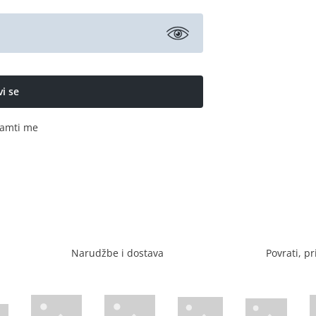
amti me
Narudžbe i dostava
Povrati, pr
Visa web stranica
Diners web stranica
P
Trustwave certificirano
Mastercard sig
stranica
ican Express web stranica