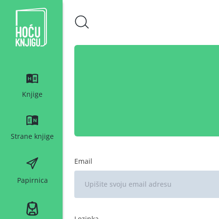
Hoću knjigu bijeli logo
Knjige
Strane knjige
Email
Papirnica
Lozinka