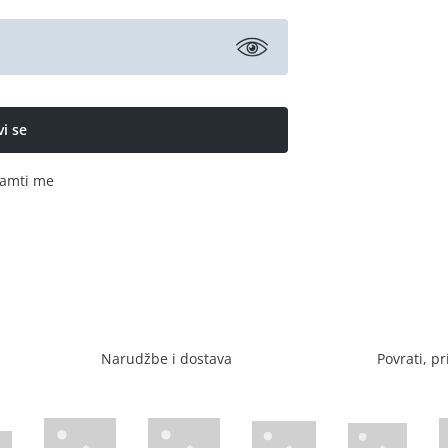
amti me
Narudžbe i dostava
Povrati, pr
Visa web stranica
Diners web stranica
P
Trustwave certificirano
Mastercard sig
stranica
ican Express web stranica