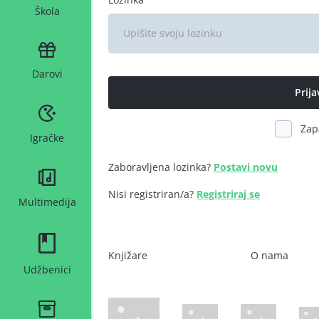
Škola
Darovi
Zap
Igračke
Zaboravljena lozinka?
Postavi novu
Nisi registriran/a?
Registriraj se
Multimedija
Knjižare
O nama
Udžbenici
WsPay web stranica
Maestro web stranica
Mastercard web 
Amer