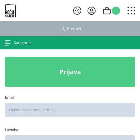
Hoću knjigu crni logo
Pretraži
Kategorije
Prijava
Email
Lozinka