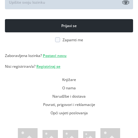
Zapamti me
Zaboravljena lozinka?
Postavi novu
Nisi registriran/a?
Registriraj se
Knjižare
O nama
Narudžbe i dostava
Povrati, prigovori i reklamacije
Opći uvjeti poslovanja
WsPay web stranica
Visa web stranica
Maestro web stranica
Mastercard web stranica
American Express web stranica