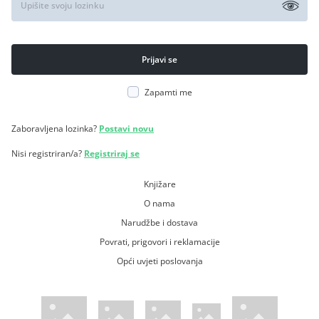
Zapamti me
Zaboravljena lozinka?
Postavi novu
Nisi registriran/a?
Registriraj se
Knjižare
O nama
Narudžbe i dostava
Povrati, prigovori i reklamacije
Opći uvjeti poslovanja
WsPay web stranica
Visa web stranica
Maestro web stranica
Mastercard web stranica
American Express web stranica