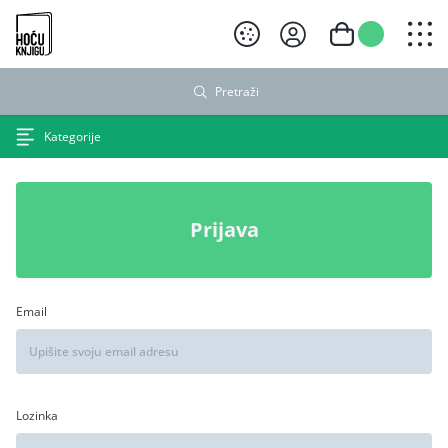
Hoću knjigu crni logo
Pretraži
Kategorije
Prijava
Email
Lozinka