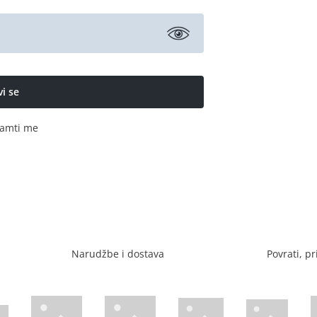
amti me
Narudžbe i dostava
Povrati, pr
Visa web stranica
Diners web stranica
P
Trustwave certificirano
Mastercard sig
stranica
ican Express web stranica