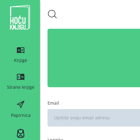
Hoću knjigu bijeli logo
Knjige
Strane knjige
Email
Papirnica
Lozinka