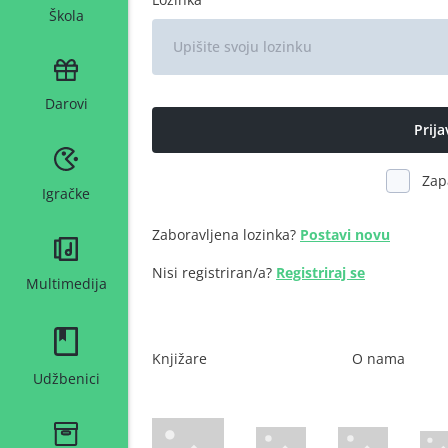
Škola
Darovi
Zap
Igračke
Zaboravljena lozinka?
Postavi novu
Nisi registriran/a?
Registriraj se
Multimedija
Knjižare
O nama
Udžbenici
WsPay web stranica
Maestro web stranica
Mastercard web 
Amer