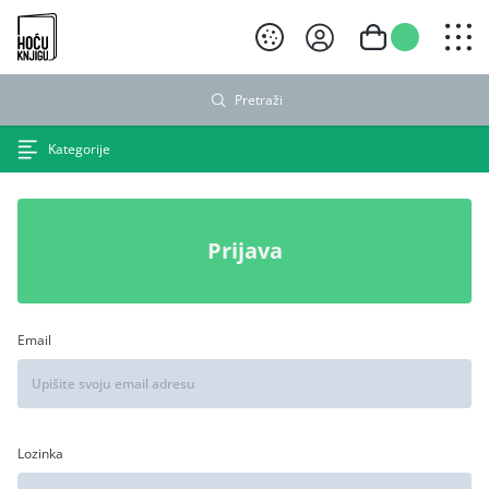
Hoću knjigu crni logo
Pretraži
Kategorije
Prijava
Email
Lozinka