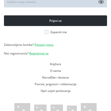
Zapamti me
Zaboravljena lozinka?
Postavi novu
Nisi registriran/a?
Registriraj se
Knjižare
O nama
Narudžbe i dostava
Povrati, prigovori i reklamacije
Opći uvjeti poslovanja
WsPay web stranica
Visa web stranica
Maestro web stranica
Mastercard web stranica
American Express web stranica