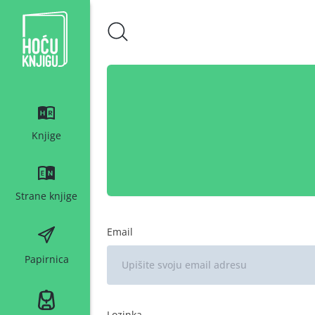
Hoću knjigu bijeli logo
Knjige
Strane knjige
Email
Papirnica
Lozinka