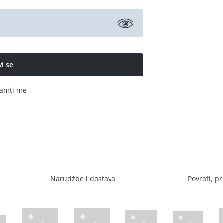
amti me
Narudžbe i dostava
Povrati, pr
Visa web stranica
Diners web stranica
P
Trustwave certificirano
Mastercard sig
stranica
ican Express web stranica