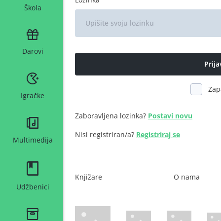
Škola
Darovi
Zap
Igračke
Zaboravljena lozinka?
Postavi novu
Nisi registriran/a?
Registriraj se
Multimedija
Knjižare
O nama
Udžbenici
WsPay web stranica
Maestro web stranica
Mastercard web 
Amer