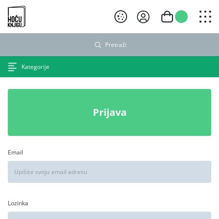
Hoću knjigu crni logo
Pretraži
Kategorije
Prijava
Email
Lozinka