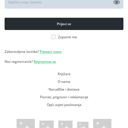
Zapamti me
Zaboravljena lozinka?
Postavi novu
Nisi registriran/a?
Registriraj se
Knjižare
O nama
Narudžbe i dostava
Povrati, prigovori i reklamacije
Opći uvjeti poslovanja
WsPay web stranica
Visa web stranica
Maestro web stranica
Mastercard web stranica
American Express web stranica